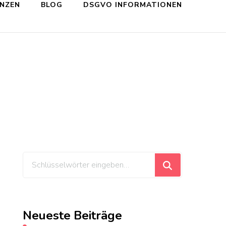
ENZEN
BLOG
DSGVO INFORMATIONEN
Suchst
du
nach
etwas?
Neueste Beiträge