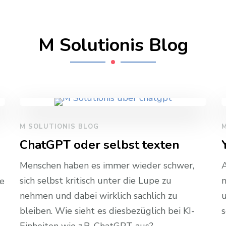
M Solutionis Blog
M SOLUTIONIS BLOG
M
ChatGPT oder selbst texten
Menschen haben es immer wieder schwer,
A
sich selbst kritisch unter die Lupe zu
n
e
nehmen und dabei wirklich sachlich zu
u
bleiben. Wie sieht es diesbezüglich bei KI-
s
Einheiten wie z.B. ChatGPT aus?